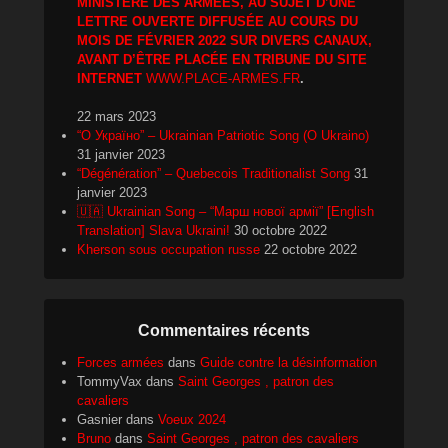
MINISTÈRE DES ARMÉES, AU SUJET D’UNE
LETTRE OUVERTE DIFFUSÉE AU COURS DU
MOIS DE FÉVRIER 2022 SUR DIVERS CANAUX,
AVANT D’ÊTRE PLACÉE EN TRIBUNE DU SITE
INTERNET
WWW.PLACE-ARMES.FR
.
22 mars 2023
“О Україно” – Ukrainian Patriotic Song (O Ukraino)
31 janvier 2023
“Dégénération” – Quebecois Traditionalist Song
31
janvier 2023
🇺🇦 Ukrainian Song – “Марш нової армії” [English
Translation] Slava Ukraini!
30 octobre 2022
Kherson sous occupation russe
22 octobre 2022
Commentaires récents
Forces armées
dans
Guide contre la désinformation
TommyVax
dans
Saint Georges , patron des
cavaliers
Gasnier
dans
Voeux 2024
Bruno
dans
Saint Georges , patron des cavaliers