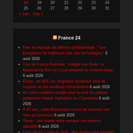
18
19
20
21
22
23
24
25
26
27
28
29
30
31
« Juin
Sep »
France 24
Kiev en manque de défense antibalistique : "Les
Européens ne maîtrisent pas ces technologies"
6
août 2026
Tour de France Femmes : malgré une chute, la
Mauricienne Kim Le Court remporte la sixième étape
6 août 2026
Ebola : en RDC les soignants réclament plus de
moyens et une meilleure rémunération
6 août 2026
Un colon israélien inculpé pour la mort du militant
palestinien Awdah Hathaleen en Cisjordanie
6 août
2026
À 97 ans, cette Britannique inscrit de nouveau son
nom au Guinness
6 août 2026
Oman : une marée noire menace une réserve
naturelle
6 août 2026
Canicule en Corée du Sud : des drones pour protéger