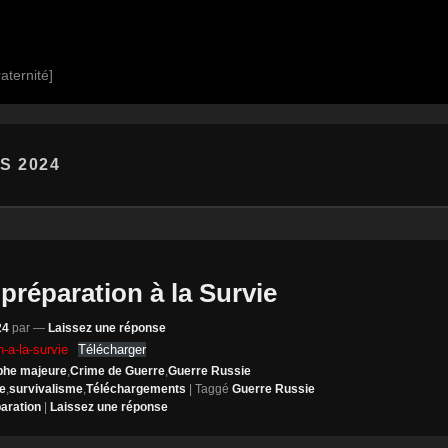
aternité]
S 2024
préparation à la Survie
24
par
—
Laissez une réponse
-a-la-survie
Télécharger
phe majeure
,
Crime de Guerre
,
Guerre Russie
re
,
survivalisme
,
Téléchargements
|
Taggé
Guerre Russie
aration
|
Laissez une réponse