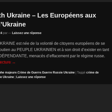
th Ukraine – Les Européens aux
l’Ukraine
24
par
—
Laissez une réponse
AINE est née de la volonté de citoyens européens de se
outien au PEUPLE UKRAINIEN et à son droit d’exister en tant
ÉPENDANTE, menacés d’effacement par le régime russe.
lecture →
phe majeure
,
Crime de Guerre
,
Guerre Russie Ukraine
|
Taggé
crime de
e Ukraine
|
Laissez une réponse