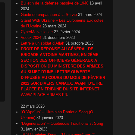
Bulletin de la défense passive de 1940
13 avril
2024
Guide de préparation à la Survie
31 mars 2024
Stand With Ukraine – Les Européens aux côtés
de l’Ukraine
28 mars 2024
CyberMalveillance
27 février 2024
Voeux 2024
31 décembre 2023
Lettre à un soldat d’Allah
31 octobre 2023
DROIT DE RÉPONSE AU GÉNÉRAL DE
BRIGADE ANTOINE MARTINEZ, EN 2ÈME
SECTION DES OFFICIERS GÉNÉRAUX À
DISPOSITION DU MINISTÈRE DES ARMÉES,
AU SUJET D’UNE LETTRE OUVERTE
DIFFUSÉE AU COURS DU MOIS DE FÉVRIER
2022 SUR DIVERS CANAUX, AVANT D’ÊTRE
PLACÉE EN TRIBUNE DU SITE INTERNET
WWW.PLACE-ARMES.FR
.
22 mars 2023
“О Україно” – Ukrainian Patriotic Song (O
Ukraino)
31 janvier 2023
“Dégénération” – Quebecois Traditionalist Song
31 janvier 2023
🇺🇦 Ukrainian Song – “Марш нової армії”