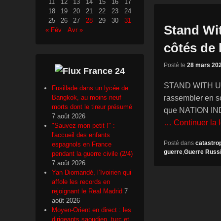
11
12
13
14
15
16
17
18
19
20
21
22
23
24
25
26
27
28
29
30
31
Stand Wi
« Fév
Avr »
côtés de 
Posté le
28 mars 20
France 24
STAND WITH UKR
Fusillade dans un lycée de
rassembler en s
Bangkok, au moins neuf
morts dont le tireur présumé
que NATION IND
7 août 2026
… Continuer la 
"Sauvez mon petit !" :
l'accueil des enfants
Posté dans
catastro
espagnols en France
guerre
,
Guerre Russi
pendant la guerre civile (2/4)
7 août 2026
Yan Diomandé, l’Ivoirien qui
affole les records en
rejoignant le Real Madrid
7
août 2026
Moyen-Orient en direct : les
dirigeants saoudien, turc et