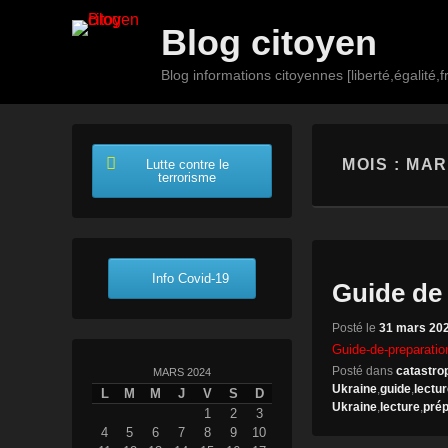
Blog citoyen
Blog informations citoyennes [liberté,égalité,fr
Premier
Passer
Passer
menu
au
au
MOIS :
MAR
Lutte contre le
contenu
contenu
terrorisme
principal
secondaire
Info Covid-19
Guide de 
Posté le
31 mars 20
Guide-de-preparation
Posté dans
catastro
MARS 2024
Ukraine
,
guide
,
lectu
L
M
M
J
V
S
D
Ukraine
,
lecture
,
prép
1
2
3
4
5
6
7
8
9
10