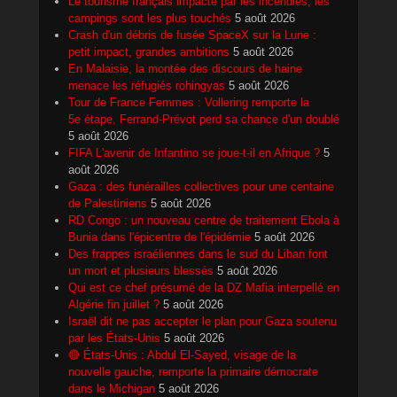
Le tourisme français impacté par les incendies, les
campings sont les plus touchés
5 août 2026
Crash d'un débris de fusée SpaceX sur la Lune :
petit impact, grandes ambitions
5 août 2026
En Malaisie, la montée des discours de haine
menace les réfugiés rohingyas
5 août 2026
Tour de France Femmes : Vollering remporte la
5e étape, Ferrand-Prévot perd sa chance d'un doublé
5 août 2026
FIFA L'avenir de Infantino se joue-t-il en Afrique ?
5
août 2026
Gaza : des funérailles collectives pour une centaine
de Palestiniens
5 août 2026
RD Congo : un nouveau centre de traitement Ebola à
Bunia dans l'épicentre de l'épidémie
5 août 2026
Des frappes israéliennes dans le sud du Liban font
un mort et plusieurs blessés
5 août 2026
Qui est ce chef présumé de la DZ Mafia interpellé en
Algérie fin juillet ?
5 août 2026
Israël dit ne pas accepter le plan pour Gaza soutenu
par les États-Unis
5 août 2026
🔴 États-Unis : Abdul El-Sayed, visage de la
nouvelle gauche, remporte la primaire démocrate
dans le Michigan
5 août 2026