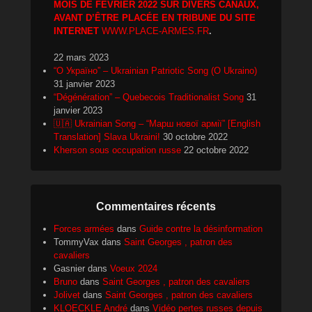
MOIS DE FÉVRIER 2022 SUR DIVERS CANAUX,
AVANT D’ÊTRE PLACÉE EN TRIBUNE DU SITE
INTERNET
WWW.PLACE-ARMES.FR
.
22 mars 2023
“О Україно” – Ukrainian Patriotic Song (O Ukraino)
31 janvier 2023
“Dégénération” – Quebecois Traditionalist Song
31
janvier 2023
🇺🇦 Ukrainian Song – “Марш нової армії” [English
Translation] Slava Ukraini!
30 octobre 2022
Kherson sous occupation russe
22 octobre 2022
Commentaires récents
Forces armées
dans
Guide contre la désinformation
TommyVax
dans
Saint Georges , patron des
cavaliers
Gasnier
dans
Voeux 2024
Bruno
dans
Saint Georges , patron des cavaliers
Jolivet
dans
Saint Georges , patron des cavaliers
KLOECKLE André
dans
Vidéo pertes russes depuis