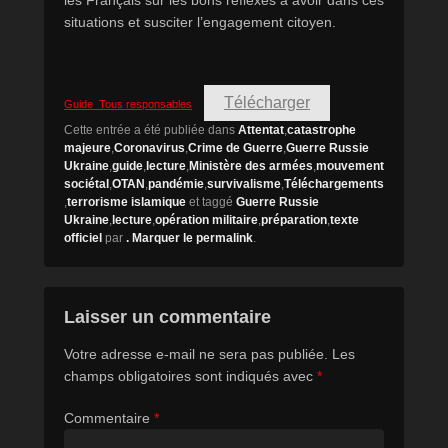
les Français sur les bons réflexes à avoir dans ces
situations et susciter l’engagement citoyen.
Télécharger
Guide_Tous responsables
Cette entrée a été publiée dans
Attentat
,
catastrophe
majeure
,
Coronavirus
,
Crime de Guerre
,
Guerre Russie
Ukraine
,
guide
,
lecture
,
Ministère des armées
,
mouvement
sociétal
,
OTAN
,
pandémie
,
survivalisme
,
Téléchargements
,
terrorisme islamique
et taggé
Guerre Russie
Ukraine
,
lecture
,
opération militaire
,
préparation
,
texte
officiel
par
. Marquer le
permalink
.
Laisser un commentaire
Votre adresse e-mail ne sera pas publiée.
Les
champs obligatoires sont indiqués avec
*
Commentaire
*