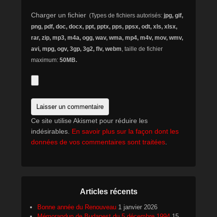
Charger un fichier
(Types de fichiers autorisés:
jpg, gif,
png, pdf, doc, docx, ppt, pptx, pps, ppsx, odt, xls, xlsx,
rar, zip, mp3, m4a, ogg, wav, wma, mp4, m4v, mov, wmv,
avi, mpg, ogv, 3gp, 3g2, flv, webm
, taille de fichier
maximum:
50MB.
Ce site utilise Akismet pour réduire les
indésirables.
En savoir plus sur la façon dont les
données de vos commentaires sont traitées
.
Articles récents
Bonne année du Renouveau
1 janvier 2026
Mémorandun de Budapest du 5 décembre 1994
15