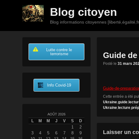
Blog citoyen
Blog informations citoyennes [liberté,égalité,fr
Premier
Passer
Passer
menu
au
au
Lutte contre le
contenu
contenu
Guide de 
terrorisme
principal
secondaire
Posté le
31 mars 20
Info Covid-19
Guide-de-preparation
Cette entrée a été p
Ukraine
,
guide
,
lectu
Ukraine
,
lecture
,
prép
AOÛT 2026
L
M
M
J
V
S
D
1
2
Laisser un c
3
4
5
6
7
8
9
10
11
12
13
14
15
16