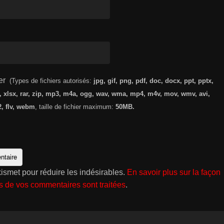
er
(Types de fichiers autorisés:
jpg, gif, png, pdf, doc, docx, ppt, pptx,
s, xlsx, rar, zip, mp3, m4a, ogg, wav, wma, mp4, m4v, mov, wmv, avi,
, flv, webm
, taille de fichier maximum:
50MB.
Akismet pour réduire les indésirables.
En savoir plus sur la façon
s de vos commentaires sont traitées
.