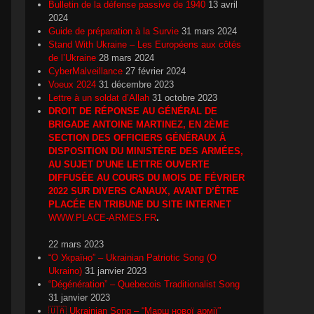
Bulletin de la défense passive de 1940
13 avril
2024
Guide de préparation à la Survie
31 mars 2024
Stand With Ukraine – Les Européens aux côtés
de l’Ukraine
28 mars 2024
CyberMalveillance
27 février 2024
Voeux 2024
31 décembre 2023
Lettre à un soldat d’Allah
31 octobre 2023
DROIT DE RÉPONSE AU GÉNÉRAL DE
BRIGADE ANTOINE MARTINEZ, EN 2ÈME
SECTION DES OFFICIERS GÉNÉRAUX À
DISPOSITION DU MINISTÈRE DES ARMÉES,
AU SUJET D’UNE LETTRE OUVERTE
DIFFUSÉE AU COURS DU MOIS DE FÉVRIER
2022 SUR DIVERS CANAUX, AVANT D’ÊTRE
PLACÉE EN TRIBUNE DU SITE INTERNET
WWW.PLACE-ARMES.FR
.
22 mars 2023
“О Україно” – Ukrainian Patriotic Song (O
Ukraino)
31 janvier 2023
“Dégénération” – Quebecois Traditionalist Song
31 janvier 2023
🇺🇦 Ukrainian Song – “Марш нової армії”