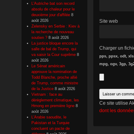
L'Autriche bat son record
absolu de chaleur pour le
deuxième jour d'affilée
8
août 2026
Site web
Zelensky en Serbie : Kiev à
la recherche de nouveau
soutien ?
8 août 2026
La justice bloque encore la
Charger un fichi
salle de bal de Trump, qui
va saisir la Cour suprême
8
pps, ppsx, odt, xl
août 2026
mpg, ogv, 3gp, 3g2
Le Sénat américain
approuve la nomination de
Todd Blanche, proche allié
de Trump, comme ministre
de la Justice
8 août 2026
Vietnam : face au
dérèglement climatique, les
Ce site utilise 
Hmong en première ligne
8
dont les donnée
août 2026
L'Arabie saoudite, le
Pakistan et la Turquie
concluent un pacte de