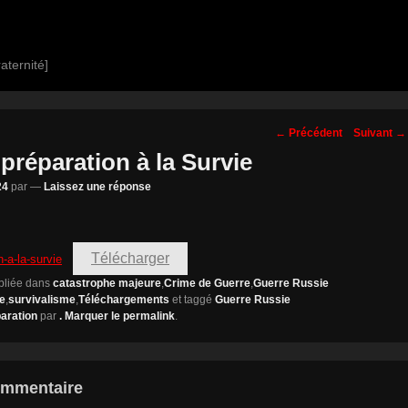
aternité]
Navigation
←
Précédent
Suivant
→
des
préparation à la Survie
posts
24
par
—
Laissez une réponse
Télécharger
-a-la-survie
ubliée dans
catastrophe majeure
,
Crime de Guerre
,
Guerre Russie
re
,
survivalisme
,
Téléchargements
et taggé
Guerre Russie
aration
par
. Marquer le
permalink
.
ommentaire