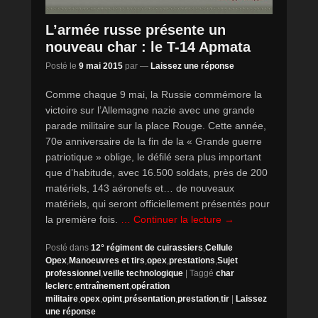
L’armée russe présente un
nouveau char : le T-14 Apmata
Posté le
9 mai 2015
par
—
Laissez une réponse
Comme chaque 9 mai, la Russie commémore la
victoire sur l’Allemagne nazie avec une grande
parade militaire sur la place Rouge. Cette année,
70e anniversaire de la fin de la « Grande guerre
patriotique » oblige, le défilé sera plus important
que d’habitude, avec 16.500 soldats, près de 200
matériels, 143 aéronefs et… de nouveaux
matériels, qui seront officiellement présentés pour
la première fois.
… Continuer la lecture →
Posté dans
12° régiment de cuirassiers
,
Cellule
Opex
,
Manoeuvres et tirs
,
opex
,
prestations
,
Sujet
professionnel
,
veille technologique
|
Taggé
char
leclerc
,
entraînement
,
opération
militaire
,
opex
,
opint
,
présentation
,
prestation
,
tir
|
Laissez
une réponse