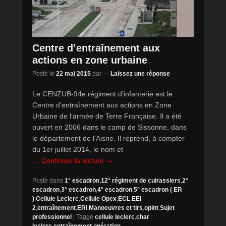
Centre d’entraînement aux
actions en zone urbaine
Posté le
22 mai 2015
par
—
Laissez une réponse
Le CENZUB-94e régiment d’infanterie est le
Centre d’entraînement aux actions en Zone
Urbaine de l’armée de Terre Française. Il a été
ouvert en 2006 dans le camp de Sissonne, dans
le département de l’Aisne. Il reprend, à compter
du 1er juillet 2014, le nom et
… Continuer la lecture →
Posté dans
1° escadron
,
12° régiment de cuirassiers
,
2°
escadron
,
3° escadron
,
4° escadron
,
5° escadron ( ER
)
,
Cellule Leclerc
,
Cellule Opex
,
ECL
,
EEI
2
,
entraînement
,
ERI
,
Manoeuvres et tirs
,
opint
,
Sujet
professionnel
|
Taggé
cellule leclerc
,
char
leclerc
,
entraînement
,
opération