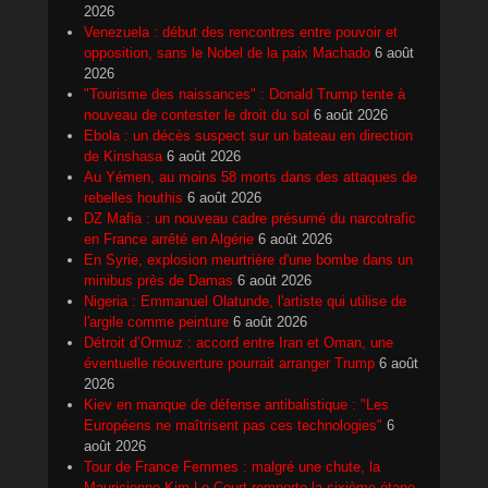
2026
Venezuela : début des rencontres entre pouvoir et
opposition, sans le Nobel de la paix Machado
6 août
2026
"Tourisme des naissances" : Donald Trump tente à
nouveau de contester le droit du sol
6 août 2026
Ebola : un décès suspect sur un bateau en direction
de Kinshasa
6 août 2026
Au Yémen, au moins 58 morts dans des attaques de
rebelles houthis
6 août 2026
DZ Mafia : un nouveau cadre présumé du narcotrafic
en France arrêté en Algérie
6 août 2026
En Syrie, explosion meurtrière d'une bombe dans un
minibus près de Damas
6 août 2026
Nigeria : Emmanuel Olatunde, l'artiste qui utilise de
l'argile comme peinture
6 août 2026
Détroit d’Ormuz : accord entre Iran et Oman, une
éventuelle réouverture pourrait arranger Trump
6 août
2026
Kiev en manque de défense antibalistique : "Les
Européens ne maîtrisent pas ces technologies"
6
août 2026
Tour de France Femmes : malgré une chute, la
Mauricienne Kim Le Court remporte la sixième étape