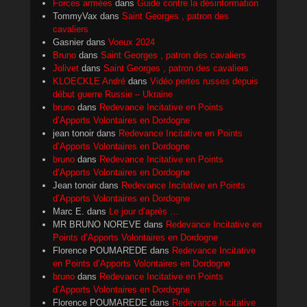
Forces armées
dans
Guide contre la désinformation
TommyVax
dans
Saint Georges , patron des
cavaliers
Gasnier
dans
Voeux 2024
Bruno
dans
Saint Georges , patron des cavaliers
Jolivet
dans
Saint Georges , patron des cavaliers
KLOECKLE André
dans
Vidéo pertes russes depuis
début guerre Russie – Ukraine
bruno
dans
Redevance Incitative en Points
d’Apports Volontaires en Dordogne
jean tonoir
dans
Redevance Incitative en Points
d’Apports Volontaires en Dordogne
bruno
dans
Redevance Incitative en Points
d’Apports Volontaires en Dordogne
Jean tonoir
dans
Redevance Incitative en Points
d’Apports Volontaires en Dordogne
Marc E.
dans
Le jour d’après …
MR BRUNO NOREVE
dans
Redevance Incitative en
Points d’Apports Volontaires en Dordogne
Florence POUMAREDE
dans
Redevance Incitative
en Points d’Apports Volontaires en Dordogne
bruno
dans
Redevance Incitative en Points
d’Apports Volontaires en Dordogne
Florence POUMAREDE
dans
Redevance Incitative