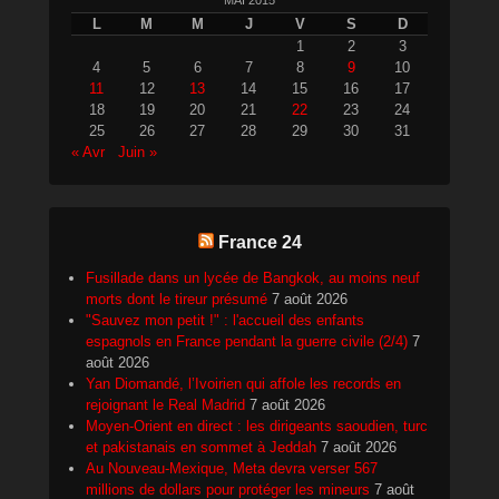
MAI 2015
L
M
M
J
V
S
D
1
2
3
4
5
6
7
8
9
10
11
12
13
14
15
16
17
18
19
20
21
22
23
24
25
26
27
28
29
30
31
« Avr
Juin »
France 24
Fusillade dans un lycée de Bangkok, au moins neuf
morts dont le tireur présumé
7 août 2026
"Sauvez mon petit !" : l'accueil des enfants
espagnols en France pendant la guerre civile (2/4)
7
août 2026
Yan Diomandé, l’Ivoirien qui affole les records en
rejoignant le Real Madrid
7 août 2026
Moyen-Orient en direct : les dirigeants saoudien, turc
et pakistanais en sommet à Jeddah
7 août 2026
Au Nouveau-Mexique, Meta devra verser 567
millions de dollars pour protéger les mineurs
7 août