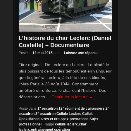
L’histoire du char Leclerc (Daniel
Costelle) – Documentaire
Posté le
13 mai 2015
par
—
Laissez une réponse
Titre original : De Leclerc au Leclerc. Le blindé le
plus puissant de tous les tempsC’est en vainqueur
que le général Leclerc, à la tête de ses blindés,
libère Paris le 25 Août 1944. Constamment
amélioré et renforcé, le char écrit l’histoire. Des
déserts arides
… Continuer la lecture →
Posté dans
1° escadron
,
12° régiment de cuirassiers
,
2°
escadron
,
3° escadron
,
Cellule Leclerc
,
Cellule
Opex
,
Manoeuvres et tirs
,
opex
,
prestations
,
Sujet
professionnel
|
Taggé
cellule leclerc
,
char
leclerc
,
entraînement
,
opération