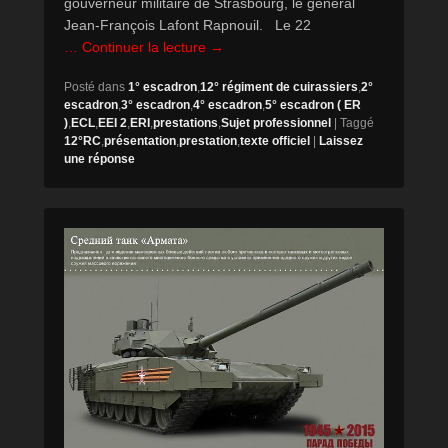
gouverneur militaire de Strasbourg, le général
Jean-François Lafont Rapnouil. Le 22
… Continuer la lecture →
Posté dans
1° escadron
,
12° régiment de cuirassiers
,
2°
escadron
,
3° escadron
,
4° escadron
,
5° escadron ( ER
)
,
ECL
,
EEI 2
,
ERI
,
prestations
,
Sujet professionnel
|
Taggé
12°RC
,
présentation
,
prestation
,
texte officiel
|
Laissez
une réponse