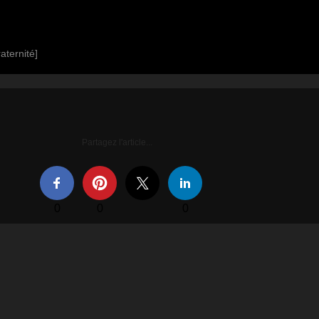
aternité]
Partagez l'article...
0
0
0