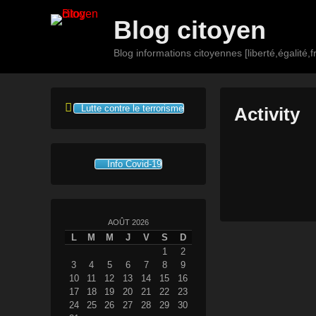
Blog citoyen
Blog informations citoyennes [liberté,égalité,fr
Premier
Passer
Passer
menu
au
au
Lutte contre le terrorisme
Activity
contenu
contenu
principal
secondaire
P
o
Info Covid-19
s
t
é
AOÛT 2026
l
L
M
M
J
V
S
D
e
1
2
1
3
4
5
6
7
8
9
10
11
12
13
14
15
16
1
17
18
19
20
21
22
23
a
24
25
26
27
28
29
30