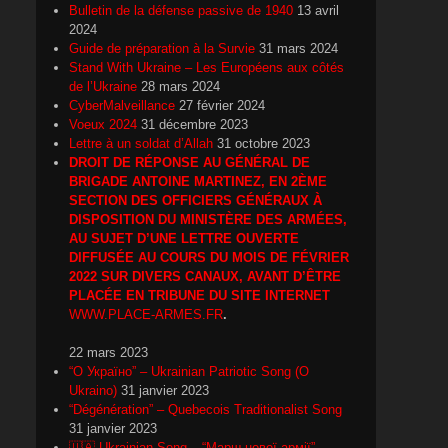
Bulletin de la défense passive de 1940
13 avril
2024
Guide de préparation à la Survie
31 mars 2024
Stand With Ukraine – Les Européens aux côtés
de l’Ukraine
28 mars 2024
CyberMalveillance
27 février 2024
Voeux 2024
31 décembre 2023
Lettre à un soldat d’Allah
31 octobre 2023
DROIT DE RÉPONSE AU GÉNÉRAL DE
BRIGADE ANTOINE MARTINEZ, EN 2ÈME
SECTION DES OFFICIERS GÉNÉRAUX À
DISPOSITION DU MINISTÈRE DES ARMÉES,
AU SUJET D’UNE LETTRE OUVERTE
DIFFUSÉE AU COURS DU MOIS DE FÉVRIER
2022 SUR DIVERS CANAUX, AVANT D’ÊTRE
PLACÉE EN TRIBUNE DU SITE INTERNET
WWW.PLACE-ARMES.FR
.
22 mars 2023
“О Україно” – Ukrainian Patriotic Song (O
Ukraino)
31 janvier 2023
“Dégénération” – Quebecois Traditionalist Song
31 janvier 2023
🇺🇦 Ukrainian Song – “Марш нової армії”