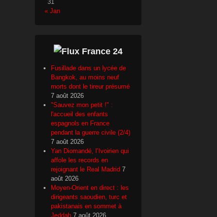
v
31
« Jan
r
i
l
2
France 24
0
Fusillade dans un lycée de
1
Bangkok, au moins neuf
5
morts dont le tireur présumé
7 août 2026
p
"Sauvez mon petit !" :
a
l'accueil des enfants
r
espagnols en France
pendant la guerre civile (2/4)
7 août 2026
Yan Diomandé, l’Ivoirien qui
affole les records en
rejoignant le Real Madrid
7
août 2026
Moyen-Orient en direct : les
dirigeants saoudien, turc et
pakistanais en sommet à
Jeddah
7 août 2026