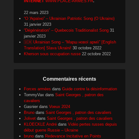
INTERNET
WWW.PLACE-ARMES.FR
.
22 mars 2023
“О Україно” – Ukrainian Patriotic Song (O Ukraino)
31 janvier 2023
“Dégénération” – Quebecois Traditionalist Song
31
janvier 2023
🇺🇦 Ukrainian Song – “Марш нової армії” [English
Translation] Slava Ukraini!
30 octobre 2022
Kherson sous occupation russe
22 octobre 2022
Commentaires récents
Forces armées
dans
Guide contre la désinformation
TommyVax
dans
Saint Georges , patron des
cavaliers
Gasnier
dans
Voeux 2024
Bruno
dans
Saint Georges , patron des cavaliers
Jolivet
dans
Saint Georges , patron des cavaliers
KLOECKLE André
dans
Vidéo pertes russes depuis
début guerre Russie – Ukraine
bruno
dans
Redevance Incitative en Points