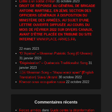
Lettre à un soldat d’Allah
31 octobre 2023
DROIT DE RÉPONSE AU GÉNÉRAL DE BRIGADE
ANTOINE MARTINEZ, EN 2ÈME SECTION DES
OFFICIERS GÉNÉRAUX À DISPOSITION DU
MINISTÈRE DES ARMÉES, AU SUJET D’UNE
LETTRE OUVERTE DIFFUSÉE AU COURS DU
MOIS DE FÉVRIER 2022 SUR DIVERS CANAUX,
AVANT D’ÊTRE PLACÉE EN TRIBUNE DU SITE
INTERNET
WWW.PLACE-ARMES.FR
.
22 mars 2023
“О Україно” – Ukrainian Patriotic Song (O Ukraino)
31 janvier 2023
“Dégénération” – Quebecois Traditionalist Song
31
janvier 2023
🇺🇦 Ukrainian Song – “Марш нової армії” [English
Translation] Slava Ukraini!
30 octobre 2022
Kherson sous occupation russe
22 octobre 2022
Commentaires récents
Forces armées
dans
Guide contre la désinformation