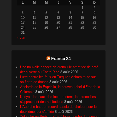
L
M
M
J
V
S
D
1
2
3
4
5
6
7
8
9
10
11
12
13
14
15
16
17
18
19
20
21
22
23
24
25
26
27
28
29
30
31
« Jan
France 24
Une nouvelle espèce de grenouille amatrice de café
découverte au Costa Rica
8 août 2026
Lutte contre les feux en Turquie : Ankara mise sur
sa flotte de drones
8 août 2026
Abelardo de la Espriella, le nouveau chef d'Etat de la
Colombie
8 août 2026
Kenya : les eaux des lacs montent, les crocodiles
s'approchent des habitations
8 août 2026
L'Autriche bat son record absolu de chaleur pour le
deuxième jour d'affilée
8 août 2026
Zelensky en Serbie : Kiev à la recherche de nouveau