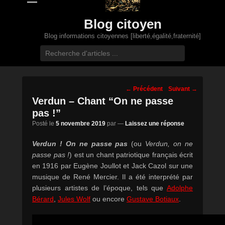
Blog citoyen
Blog informations citoyennes [liberté,égalité,fraternité]
Recherche
Navigation
←
Précédent
Suivant
→
des
Verdun – Chant “On ne passe
posts
pas !”
Posté le
5 novembre 2019
par
—
Laissez une réponse
Verdun ! On ne passe pas
(ou
Verdun, on ne
passe pas !
) est un chant patriotique français écrit
en 1916 par Eugène Joullot et Jack Cazol sur une
musique de René Mercier. Il a été interprété par
plusieurs artistes de l’époque, tels que
Adolphe
Bérard
,
Jules Wolf
ou encore
Gustave Botiaux
.