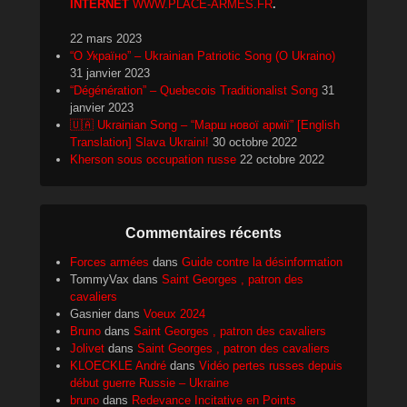
INTERNET
WWW.PLACE-ARMES.FR
.
22 mars 2023
“О Україно” – Ukrainian Patriotic Song (O Ukraino)
31 janvier 2023
“Dégénération” – Quebecois Traditionalist Song
31
janvier 2023
🇺🇦 Ukrainian Song – “Марш нової армії” [English
Translation] Slava Ukraini!
30 octobre 2022
Kherson sous occupation russe
22 octobre 2022
Commentaires récents
Forces armées
dans
Guide contre la désinformation
TommyVax
dans
Saint Georges , patron des
cavaliers
Gasnier
dans
Voeux 2024
Bruno
dans
Saint Georges , patron des cavaliers
Jolivet
dans
Saint Georges , patron des cavaliers
KLOECKLE André
dans
Vidéo pertes russes depuis
début guerre Russie – Ukraine
bruno
dans
Redevance Incitative en Points