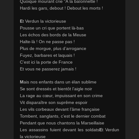
Quoique mourant crie “À la baïonnette !
Hardi les gars, debout ! Debout les morts !
E
t Verdun la victorieuse
Pousse un cri que portent là-bas
Les échos des bords de la Meuse
Halte-là ! On ne passe pas !
Plus de morgue, plus d’arrogance
Fuyez, barbares et laquais !
C’est ici la porte de France
Et vous ne passerez jamais !
M
ais nos enfants dans un élan sublime
Se sont dressés et bientôt l’aigle noir
La rage au cœur, impuissant en son crime
Vit disparaître son suprême espoir
Les vils corbeaux devant l’âme française
Tombent, sanglants, c’est le dernier combat
Pendant que nous chantons la Marseillaise
Les assassins fuient devant les soldats
E
t Verdun
la victorieuse