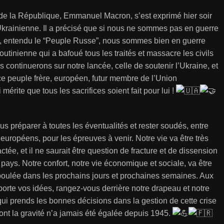
 de la République, Emmanuel Macron, s’est exprimé hier soir
 Ukrainienne. Il a précisé que si nous ne sommes pas en guerre
e, entendu le “Peuple Russe”, nous sommes bien en guerre
outinienne qui a bafoué tous les traités et massacre les civils
s continuerons sur notre lancée, celle de soutenir l’Ukraine, et
ce peuple frère, européen, futur membre de l’Union
érite que tous les sacrifices soient fait pour lui !
 préparer à toutes les éventualités et rester soudés, entre
e européens, pour les épreuves à venir. Notre vie va être très
tée, et il ne saurait être question de fracture et de dissension
 pays. Notre confort, notre vie économique et sociale, va être
oulée dans les prochains jours et prochaines semaines. Aux
porte vos idées, rangez-vous derrière notre drapeau et notre
i prends les bonnes décisions dans la gestion de cette crise
dont la gravité n’a jamais été égalée depuis 1945.