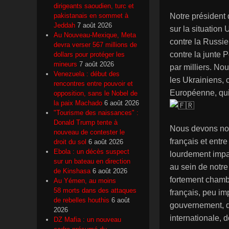
dirigeants saoudien, turc et
Notre président
pakistanais en sommet à
Jeddah
7 août 2026
sur la situation
Au Nouveau-Mexique, Meta
contre la Russi
devra verser 567 millions de
contre la junte P
dollars pour protéger les
mineurs
7 août 2026
par milliers. Nou
Venezuela : début des
les Ukrainiens, 
rencontres entre pouvoir et
Européenne, qui m
opposition, sans le Nobel de
la paix Machado
6 août 2026
"Tourisme des naissances" :
Donald Trump tente à
Nous devons nous
nouveau de contester le
français et entr
droit du sol
6 août 2026
Ebola : un décès suspect
lourdement impac
sur un bateau en direction
au sein de notre
de Kinshasa
6 août 2026
fortement chamb
Au Yémen, au moins
58 morts dans des attaques
français, peu im
de rebelles houthis
6 août
gouvernement, qu
2026
internationale, 
DZ Mafia : un nouveau