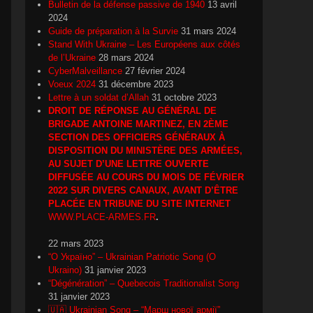
Bulletin de la défense passive de 1940
13 avril
2024
Guide de préparation à la Survie
31 mars 2024
Stand With Ukraine – Les Européens aux côtés
de l’Ukraine
28 mars 2024
CyberMalveillance
27 février 2024
Voeux 2024
31 décembre 2023
Lettre à un soldat d’Allah
31 octobre 2023
DROIT DE RÉPONSE AU GÉNÉRAL DE
BRIGADE ANTOINE MARTINEZ, EN 2ÈME
SECTION DES OFFICIERS GÉNÉRAUX À
DISPOSITION DU MINISTÈRE DES ARMÉES,
AU SUJET D’UNE LETTRE OUVERTE
DIFFUSÉE AU COURS DU MOIS DE FÉVRIER
2022 SUR DIVERS CANAUX, AVANT D’ÊTRE
PLACÉE EN TRIBUNE DU SITE INTERNET
WWW.PLACE-ARMES.FR
.
22 mars 2023
“О Україно” – Ukrainian Patriotic Song (O
Ukraino)
31 janvier 2023
“Dégénération” – Quebecois Traditionalist Song
31 janvier 2023
🇺🇦 Ukrainian Song – “Марш нової армії”