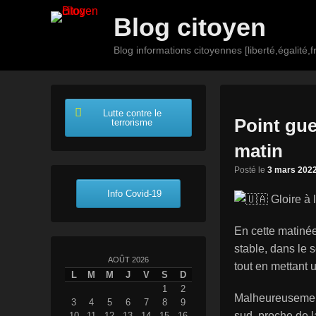
Blog citoyen
Blog informations citoyennes [liberté,égalité,fr
Premier
Passer
Passer
menu
au
au
Lutte contre le
contenu
contenu
Point gue
terrorisme
principal
secondaire
matin
Posté le
3 mars 202
Info Covid-19
Gloire à 
En cette matinée
stable, dans le 
AOÛT 2026
tout en mettant
L
M
M
J
V
S
D
1
2
Malheureusement,
3
4
5
6
7
8
9
sud, proche de l
10
11
12
13
14
15
16