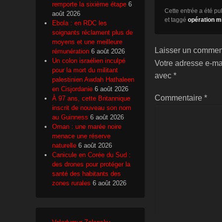
remporte la sixième étape
6
Cette entrée a été p
août 2026
et taggé
opération mi
Ebola : en RDC les
soignants réclament plus de
moyens et une meilleure
Laisser un commen
rémunération
6 août 2026
Un colon israélien inculpé
Votre adresse e-ma
pour la mort du militant
avec
*
palestinien Awdah Hathaleen
en Cisjordanie
6 août 2026
Commentaire
*
À 97 ans, cette Britannique
inscrit de nouveau son nom
au Guinness
6 août 2026
Oman : une marée noire
menace une réserve
naturelle
6 août 2026
Canicule en Corée du Sud :
des drones pour protéger la
santé des habitants des
zones rurales
6 août 2026