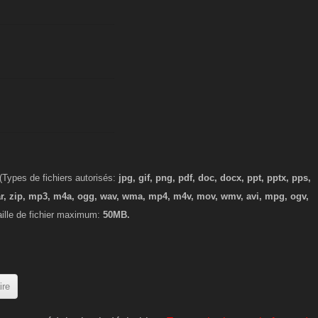
Types de fichiers autorisés:
jpg, gif, png, pdf, doc, docx, ppt, pptx, pps,
 rar, zip, mp3, m4a, ogg, wav, wma, mp4, m4v, mov, wmv, avi, mpg, ogv,
taille de fichier maximum:
50MB.