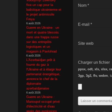
Volodymyr Zelensky
fixe un cap pour la
Nom
*
balistique ukrainienne et
le projet antimissile
Freya
6 août 2026
E-mail
*
Guerre en Ukraine : un
mort et quatre blessés
dans une frappe russe
sur des entrepôts
Site web
logistiques et un
magasin à Pavlohrad
6 août 2026
L'Azerbaïdjan prêt à
Charger un fichier
(
fournir du gaz à
ppsx, odt, xls, xlsx,
l'Ukraine et à élargir leur
partenariat énergétique,
3gp, 3g2, flv, webm
, 
annonce le chef de la
diplomatie
azerbaïdjanaise
6 août 2026
Guerre en Ukraine :
Marioupol occupé privé
d'électricité et d'eau
après des explosions