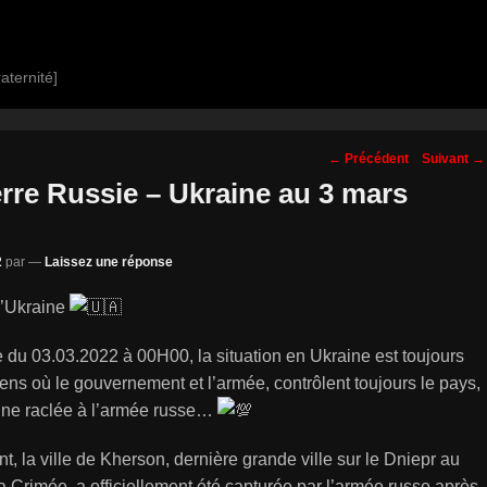
aternité]
Navigation
←
Précédent
Suivant
→
des
rre Russie – Ukraine au 3 mars
posts
2
par
—
Laissez une réponse
l’Ukraine
 du 03.03.2022 à 00H00, la situation en Ukraine est toujours
sens où le gouvernement et l’armée, contrôlent toujours le pays,
 une raclée à l’armée russe…
 la ville de Kherson, dernière grande ville sur le Dniepr au
a Crimée, a officiellement été capturée par l’armée russe après