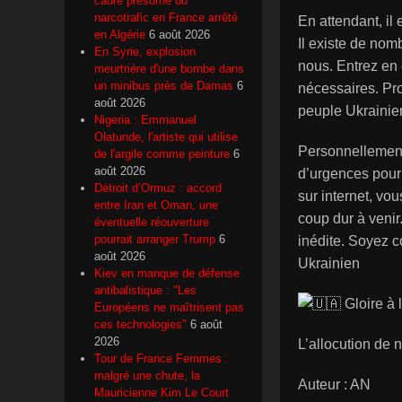
cadre présumé du
narcotrafic en France arrêté
En attendant, il 
en Algérie
6 août 2026
Il existe de no
En Syrie, explosion
nous. Entrez en 
meurtrière d'une bombe dans
un minibus près de Damas
6
nécessaires. Pr
août 2026
peuple Ukrainien
Nigeria : Emmanuel
Olatunde, l'artiste qui utilise
Personnellement
de l'argile comme peinture
6
août 2026
d’urgences pour 
Détroit d’Ormuz : accord
sur internet, vo
entre Iran et Oman, une
coup dur à venir.
éventuelle réouverture
pourrait arranger Trump
6
inédite. Soyez c
août 2026
Ukrainien
Kiev en manque de défense
antibalistique : "Les
Gloire à 
Européens ne maîtrisent pas
ces technologies"
6 août
2026
L’allocution de 
Tour de France Femmes :
malgré une chute, la
Auteur : AN
Mauricienne Kim Le Court