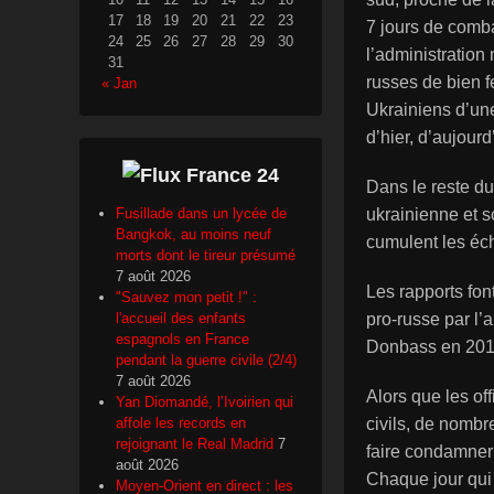
17
18
19
20
21
22
23
7 jours de comba
24
25
26
27
28
29
30
l’administration 
31
russes de bien fe
« Jan
Ukrainiens d’un
d’hier, d’aujourd
France 24
Dans le reste du
ukrainienne et 
Fusillade dans un lycée de
Bangkok, au moins neuf
cumulent les éch
morts dont le tireur présumé
7 août 2026
Les rapports fo
"Sauvez mon petit !" :
pro-russe par l’
l'accueil des enfants
espagnols en France
Donbass en 20
pendant la guerre civile (2/4)
7 août 2026
Alors que les of
Yan Diomandé, l’Ivoirien qui
civils, de nombr
affole les records en
rejoignant le Real Madrid
7
faire condamner 
août 2026
Chaque jour qui 
Moyen-Orient en direct : les