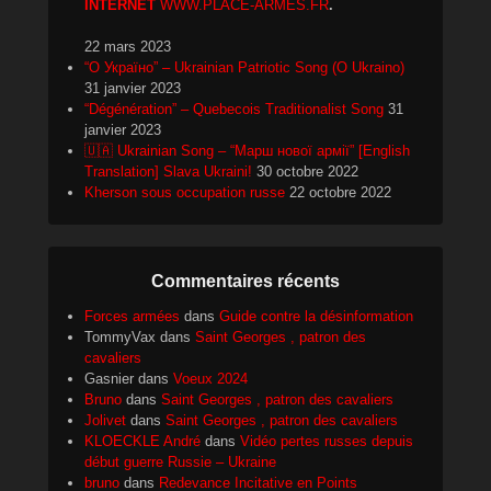
INTERNET
WWW.PLACE-ARMES.FR
.
22 mars 2023
“О Україно” – Ukrainian Patriotic Song (O Ukraino)
31 janvier 2023
“Dégénération” – Quebecois Traditionalist Song
31
janvier 2023
🇺🇦 Ukrainian Song – “Марш нової армії” [English
Translation] Slava Ukraini!
30 octobre 2022
Kherson sous occupation russe
22 octobre 2022
Commentaires récents
Forces armées
dans
Guide contre la désinformation
TommyVax
dans
Saint Georges , patron des
cavaliers
Gasnier
dans
Voeux 2024
Bruno
dans
Saint Georges , patron des cavaliers
Jolivet
dans
Saint Georges , patron des cavaliers
KLOECKLE André
dans
Vidéo pertes russes depuis
début guerre Russie – Ukraine
bruno
dans
Redevance Incitative en Points