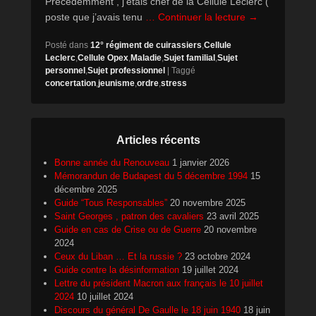
Précédemment , j’étais chef de la Cellule Leclerc (
poste que j’avais tenu
… Continuer la lecture →
Posté dans
12° régiment de cuirassiers
,
Cellule
Leclerc
,
Cellule Opex
,
Maladie
,
Sujet familial
,
Sujet
personnel
,
Sujet professionnel
|
Taggé
concertation
,
jeunisme
,
ordre
,
stress
Articles récents
Bonne année du Renouveau
1 janvier 2026
Mémorandun de Budapest du 5 décembre 1994
15
décembre 2025
Guide “Tous Responsables”
20 novembre 2025
Saint Georges , patron des cavaliers
23 avril 2025
Guide en cas de Crise ou de Guerre
20 novembre
2024
Ceux du Liban … Et la russie ?
23 octobre 2024
Guide contre la désinformation
19 juillet 2024
Lettre du président Macron aux français le 10 juillet
2024
10 juillet 2024
Discours du général De Gaulle le 18 juin 1940
18 juin