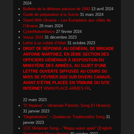
2024
Bulletin de la défense passive de 1940
13 avril 2024
Guide de préparation à la Survie
31 mars 2024
Stand With Ukraine – Les Européens aux côtés de
l’Ukraine
28 mars 2024
CyberMalveillance
27 février 2024
Voeux 2024
31 décembre 2023
Lettre à un soldat d’Allah
31 octobre 2023
DROIT DE RÉPONSE AU GÉNÉRAL DE BRIGADE
ANTOINE MARTINEZ, EN 2ÈME SECTION DES
OFFICIERS GÉNÉRAUX À DISPOSITION DU
MINISTÈRE DES ARMÉES, AU SUJET D’UNE
LETTRE OUVERTE DIFFUSÉE AU COURS DU
MOIS DE FÉVRIER 2022 SUR DIVERS CANAUX,
AVANT D’ÊTRE PLACÉE EN TRIBUNE DU SITE
INTERNET
WWW.PLACE-ARMES.FR
.
22 mars 2023
“О Україно” – Ukrainian Patriotic Song (O Ukraino)
31 janvier 2023
“Dégénération” – Quebecois Traditionalist Song
31
janvier 2023
🇺🇦 Ukrainian Song – “Марш нової армії” [English
Translation] Slava Ukraini!
30 octobre 2022