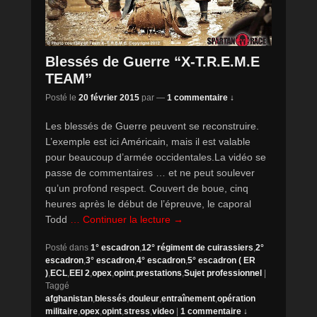
Blessés de Guerre “X-T.R.E.M.E
TEAM”
Posté le
20 février 2015
par
—
1 commentaire ↓
Les blessés de Guerre peuvent se reconstruire.
L’exemple est ici Américain, mais il est valable
pour beaucoup d’armée occidentales.La vidéo se
passe de commentaires … et ne peut soulever
qu’un profond respect. Couvert de boue, cinq
heures après le début de l’épreuve, le caporal
Todd
… Continuer la lecture →
Posté dans
1° escadron
,
12° régiment de cuirassiers
,
2°
escadron
,
3° escadron
,
4° escadron
,
5° escadron ( ER
)
,
ECL
,
EEI 2
,
opex
,
opint
,
prestations
,
Sujet professionnel
|
Taggé
afghanistan
,
blessés
,
douleur
,
entraînement
,
opération
militaire
,
opex
,
opint
,
stress
,
video
|
1 commentaire ↓