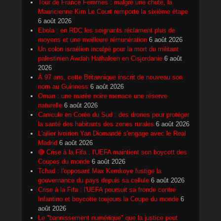
Tour de France Femmes : malgré une chute, la
Mauricienne Kim Le Court remporte la sixième étape
6 août 2026
Ebola : en RDC les soignants réclament plus de
moyens et une meilleure rémunération
6 août 2026
Un colon israélien inculpé pour la mort du militant
palestinien Awdah Hathaleen en Cisjordanie
6 août
2026
À 97 ans, cette Britannique inscrit de nouveau son
nom au Guinness
6 août 2026
Oman : une marée noire menace une réserve
naturelle
6 août 2026
Canicule en Corée du Sud : des drones pour protéger
la santé des habitants des zones rurales
6 août 2026
L'ailier ivoirien Yan Diomandé s'engage avec le Real
Madrid
6 août 2026
🔴 Crise à la Fifa : l'UEFA maintient son boycott des
Coupes du monde
6 août 2026
Tchad : l'opposant Max Kemkoye fustige la
gouvernance du pays depuis sa cellule
6 août 2026
Crise à la Fifa : l'UEFA poursuit sa fronde contre
Infantino et boycotte toujours la Coupe du monde
6
août 2026
Le "bannissement numérique" que la justice peut