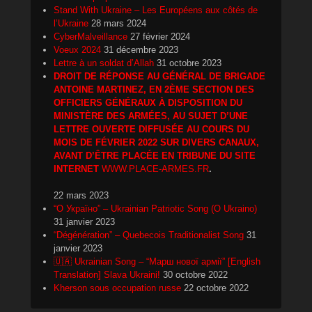
Stand With Ukraine – Les Européens aux côtés de
l’Ukraine
28 mars 2024
CyberMalveillance
27 février 2024
Voeux 2024
31 décembre 2023
Lettre à un soldat d’Allah
31 octobre 2023
DROIT DE RÉPONSE AU GÉNÉRAL DE BRIGADE
ANTOINE MARTINEZ, EN 2ÈME SECTION DES
OFFICIERS GÉNÉRAUX À DISPOSITION DU
MINISTÈRE DES ARMÉES, AU SUJET D’UNE
LETTRE OUVERTE DIFFUSÉE AU COURS DU
MOIS DE FÉVRIER 2022 SUR DIVERS CANAUX,
AVANT D’ÊTRE PLACÉE EN TRIBUNE DU SITE
INTERNET
WWW.PLACE-ARMES.FR
.
22 mars 2023
“О Україно” – Ukrainian Patriotic Song (O Ukraino)
31 janvier 2023
“Dégénération” – Quebecois Traditionalist Song
31
janvier 2023
🇺🇦 Ukrainian Song – “Марш нової армії” [English
Translation] Slava Ukraini!
30 octobre 2022
Kherson sous occupation russe
22 octobre 2022