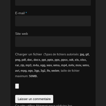
E-mail
*
Site web
Charger un fichier
(Types de fichiers autorisés:
jpg, gif,
png, pdf, doc, docx, ppt, pptx, pps, ppsx, odt, xls, xlsx,
rar, zip, mp3, m4a, ogg, wav, wma, mp4, m4v, mov, wmv,
avi, mpg, ogv, 3gp, 3g2, flv, webm
, taille de fichier
maximum:
50MB.
Ce site utilise Akismet pour réduire les