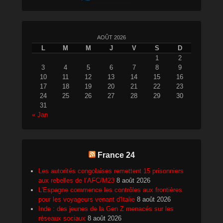
AOÛT 2026
L
M
M
J
V
S
D
1
2
3
4
5
6
7
8
9
10
11
12
13
14
15
16
17
18
19
20
21
22
23
24
25
26
27
28
29
30
31
« Jan
France 24
Les autorités congolaises remettent 15 prisonniers
aux rebelles de l’AFC/M23
8 août 2026
L'Espagne commence les contrôles aux frontières
pour les voyageurs venant d'Italie
8 août 2026
Inde : des jeunes de la Gen Z menacés sur les
réseaux sociaux
8 août 2026