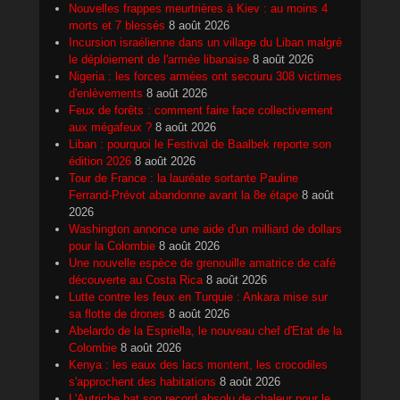
Nouvelles frappes meurtrières à Kiev : au moins 4
morts et 7 blessés
8 août 2026
Incursion israélienne dans un village du Liban malgré
le déploiement de l'armée libanaise
8 août 2026
Nigeria : les forces armées ont secouru 308 victimes
d'enlèvements
8 août 2026
Feux de forêts : comment faire face collectivement
aux mégafeux ?
8 août 2026
Liban : pourquoi le Festival de Baalbek reporte son
édition 2026
8 août 2026
Tour de France : la lauréate sortante Pauline
Ferrand-Prévot abandonne avant la 8e étape
8 août
2026
Washington annonce une aide d'un milliard de dollars
pour la Colombie
8 août 2026
Une nouvelle espèce de grenouille amatrice de café
découverte au Costa Rica
8 août 2026
Lutte contre les feux en Turquie : Ankara mise sur
sa flotte de drones
8 août 2026
Abelardo de la Espriella, le nouveau chef d'Etat de la
Colombie
8 août 2026
Kenya : les eaux des lacs montent, les crocodiles
s'approchent des habitations
8 août 2026
L'Autriche bat son record absolu de chaleur pour le