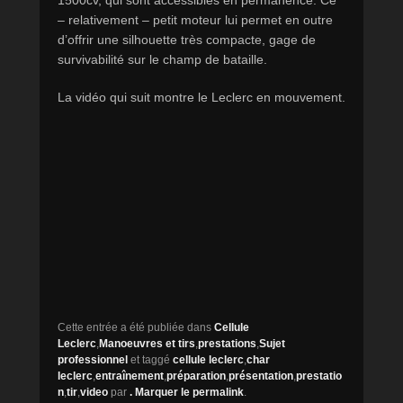
1500cv, qui sont accessibles en permanence. Ce
– relativement – petit moteur lui permet en outre
d’offrir une silhouette très compacte, gage de
survivabilité sur le champ de bataille.
La vidéo qui suit montre le Leclerc en mouvement.
Cette entrée a été publiée dans
Cellule
Leclerc
,
Manoeuvres et tirs
,
prestations
,
Sujet
professionnel
et taggé
cellule leclerc
,
char
leclerc
,
entraînement
,
préparation
,
présentation
,
prestatio
n
,
tir
,
video
par
. Marquer le
permalink
.