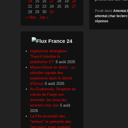
14
15
16
17
18
19
20
21
22
23
24
25
26
27
Posté dans
Attentat
,
28
29
30
31
attentat
,
char leclerc
« Nov
Jan »
réponse
France 24
Ingérences étrangères:
"Faut-il interdire la
plateforme X?"
6 août 2026
Moyen-Orient en direct : un
pétrolier signale des
explosions dans le détroit
d'Ormuz
6 août 2026
Au Guatemala, l'éruption du
volcan de Fuego est
terminée, les évacués
rentrent chez eux
5 août
2026
La Fifa reconnaît des
"erreurs" et présente des
"excuses" mais soutient