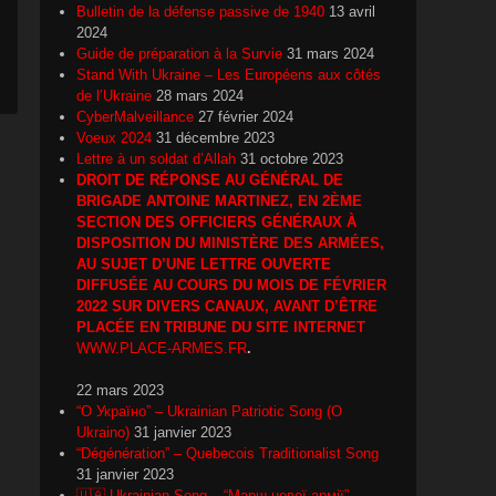
Bulletin de la défense passive de 1940
13 avril
2024
Guide de préparation à la Survie
31 mars 2024
Stand With Ukraine – Les Européens aux côtés
de l’Ukraine
28 mars 2024
CyberMalveillance
27 février 2024
Voeux 2024
31 décembre 2023
Lettre à un soldat d’Allah
31 octobre 2023
DROIT DE RÉPONSE AU GÉNÉRAL DE
BRIGADE ANTOINE MARTINEZ, EN 2ÈME
SECTION DES OFFICIERS GÉNÉRAUX À
DISPOSITION DU MINISTÈRE DES ARMÉES,
AU SUJET D’UNE LETTRE OUVERTE
DIFFUSÉE AU COURS DU MOIS DE FÉVRIER
2022 SUR DIVERS CANAUX, AVANT D’ÊTRE
PLACÉE EN TRIBUNE DU SITE INTERNET
WWW.PLACE-ARMES.FR
.
22 mars 2023
“О Україно” – Ukrainian Patriotic Song (O
Ukraino)
31 janvier 2023
“Dégénération” – Quebecois Traditionalist Song
31 janvier 2023
🇺🇦 Ukrainian Song – “Марш нової армії”