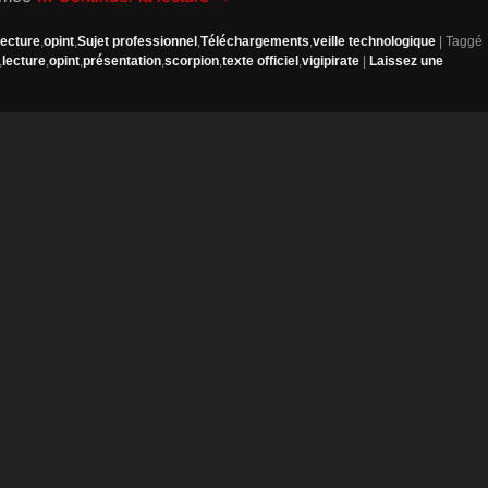
lecture
,
opint
,
Sujet professionnel
,
Téléchargements
,
veille technologique
|
Taggé
,
lecture
,
opint
,
présentation
,
scorpion
,
texte officiel
,
vigipirate
|
Laissez une