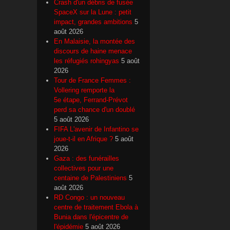
Crash d'un débris de fusée
SpaceX sur la Lune : petit
impact, grandes ambitions
5
août 2026
En Malaisie, la montée des
discours de haine menace
les réfugiés rohingyas
5 août
2026
Tour de France Femmes :
Vollering remporte la
5e étape, Ferrand-Prévot
perd sa chance d'un doublé
5 août 2026
FIFA L'avenir de Infantino se
joue-t-il en Afrique ?
5 août
2026
Gaza : des funérailles
collectives pour une
centaine de Palestiniens
5
août 2026
RD Congo : un nouveau
centre de traitement Ebola à
Bunia dans l'épicentre de
l'épidémie
5 août 2026