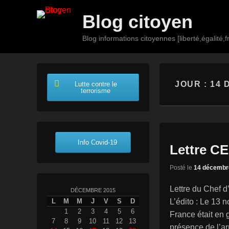
Blog citoyen
Blog informations citoyennes [liberté,égalité,fr
Premier
Passer
Passer
menu
au
au
JOUR :
14 
Lutte contre le
contenu
contenu
terrorisme
principal
secondaire
Info Covid-19
Lettre C
Posté le
14 décembr
Lettre du Chef 
DÉCEMBRE 2015
L’édito : Le 13 
L
M
M
J
V
S
D
1
2
3
4
5
6
France était en 
7
8
9
10
11
12
13
présence de l’