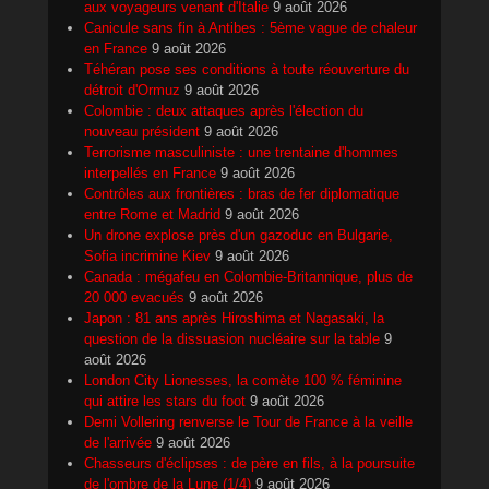
aux voyageurs venant d'Italie
9 août 2026
Canicule sans fin à Antibes : 5ème vague de chaleur
en France
9 août 2026
Téhéran pose ses conditions à toute réouverture du
détroit d'Ormuz
9 août 2026
Colombie : deux attaques après l'élection du
nouveau président
9 août 2026
Terrorisme masculiniste : une trentaine d'hommes
interpellés en France
9 août 2026
Contrôles aux frontières : bras de fer diplomatique
entre Rome et Madrid
9 août 2026
Un drone explose près d'un gazoduc en Bulgarie,
Sofia incrimine Kiev
9 août 2026
Canada : mégafeu en Colombie-Britannique, plus de
20 000 evacués
9 août 2026
Japon : 81 ans après Hiroshima et Nagasaki, la
question de la dissuasion nucléaire sur la table
9
août 2026
London City Lionesses, la comète 100 % féminine
qui attire les stars du foot
9 août 2026
Demi Vollering renverse le Tour de France à la veille
de l'arrivée
9 août 2026
Chasseurs d'éclipses : de père en fils, à la poursuite
de l'ombre de la Lune (1/4)
9 août 2026