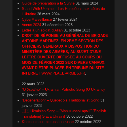
Guide de préparation à la Survie
31 mars 2024
Stand With Ukraine – Les Européens aux côtés de
l’Ukraine
28 mars 2024
CyberMalveillance
27 février 2024
Voeux 2024
31 décembre 2023
Lettre à un soldat d’Allah
31 octobre 2023
DROIT DE RÉPONSE AU GÉNÉRAL DE BRIGADE
ANTOINE MARTINEZ, EN 2ÈME SECTION DES
OFFICIERS GÉNÉRAUX À DISPOSITION DU
MINISTÈRE DES ARMÉES, AU SUJET D’UNE
LETTRE OUVERTE DIFFUSÉE AU COURS DU
MOIS DE FÉVRIER 2022 SUR DIVERS CANAUX,
AVANT D’ÊTRE PLACÉE EN TRIBUNE DU SITE
INTERNET
WWW.PLACE-ARMES.FR
.
22 mars 2023
“О Україно” – Ukrainian Patriotic Song (O Ukraino)
31 janvier 2023
“Dégénération” – Quebecois Traditionalist Song
31
janvier 2023
🇺🇦 Ukrainian Song – “Марш нової армії” [English
Translation] Slava Ukraini!
30 octobre 2022
Kherson sous occupation russe
22 octobre 2022