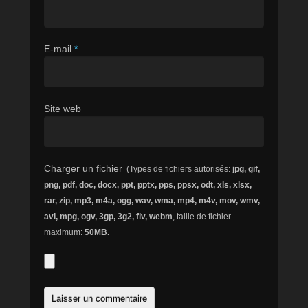
E-mail
*
Site web
Charger un fichier
(Types de fichiers autorisés:
jpg, gif,
png, pdf, doc, docx, ppt, pptx, pps, ppsx, odt, xls, xlsx,
rar, zip, mp3, m4a, ogg, wav, wma, mp4, m4v, mov, wmv,
avi, mpg, ogv, 3gp, 3g2, flv, webm
, taille de fichier
maximum:
50MB.