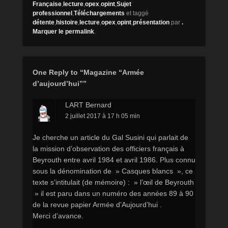
Française
,
lecture
,
opex
,
opint
,
Sujet
professionnel
,
Téléchargements
et taggé
détente
,
histoire
,
lecture
,
opex
,
opint
,
présentation
par
.
Marquer le
permalink
.
One Reply to “Magazine “Armée
d’aujourd’hui””
LART Bernard
2 juillet 2017 à 17 h 05 min
Je cherche un article du Gal Susini qui parlait de
la mission d’observation des officiers français à
Beyrouth entre avril 1984 et avril 1986. Plus connu
sous la dénomination de » Casques blancs », ce
texte s’intitulait (de mémoire) : » l’œil de Beyrouth
» il est paru dans un numéro des années 89 à 90
de la revue papier Armée d’Aujourd’hui .
Merci d’avance.