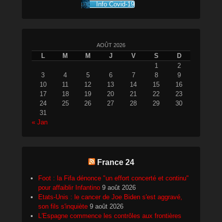
Info Covid-19
AOÛT 2026
L
M
M
J
V
S
D
1
2
3
4
5
6
7
8
9
10
11
12
13
14
15
16
17
18
19
20
21
22
23
24
25
26
27
28
29
30
31
« Jan
France 24
Foot : la Fifa dénonce "un effort concerté et continu"
pour affaiblir Infantino
9 août 2026
Etats-Unis : le cancer de Joe Biden s'est aggravé,
son fils s'inquiète
9 août 2026
L'Espagne commence les contrôles aux frontières