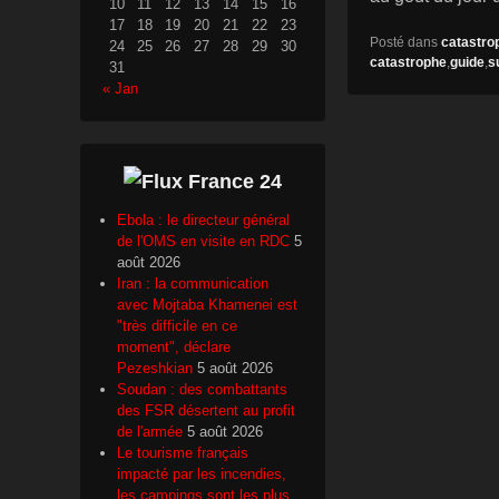
10
11
12
13
14
15
16
17
18
19
20
21
22
23
Posté dans
catastro
24
25
26
27
28
29
30
catastrophe
,
guide
,
s
31
« Jan
France 24
Ebola : le directeur général
de l'OMS en visite en RDC
5
août 2026
Iran : la communication
avec Mojtaba Khamenei est
"très difficile en ce
moment", déclare
Pezeshkian
5 août 2026
Soudan : des combattants
des FSR désertent au profit
de l'armée
5 août 2026
Le tourisme français
impacté par les incendies,
les campings sont les plus