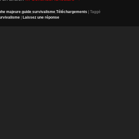
phe majeure
,
guide
,
survivalisme
,
Téléchargements
|
Taggé
urvivalisme
|
Laissez une réponse