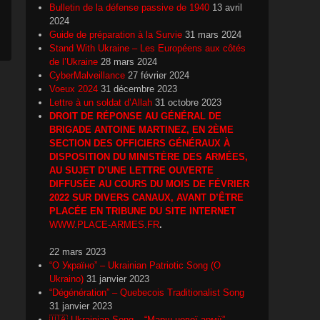
Bulletin de la défense passive de 1940
13 avril
2024
Guide de préparation à la Survie
31 mars 2024
Stand With Ukraine – Les Européens aux côtés
de l’Ukraine
28 mars 2024
CyberMalveillance
27 février 2024
Voeux 2024
31 décembre 2023
Lettre à un soldat d’Allah
31 octobre 2023
DROIT DE RÉPONSE AU GÉNÉRAL DE
BRIGADE ANTOINE MARTINEZ, EN 2ÈME
SECTION DES OFFICIERS GÉNÉRAUX À
DISPOSITION DU MINISTÈRE DES ARMÉES,
AU SUJET D’UNE LETTRE OUVERTE
DIFFUSÉE AU COURS DU MOIS DE FÉVRIER
2022 SUR DIVERS CANAUX, AVANT D’ÊTRE
PLACÉE EN TRIBUNE DU SITE INTERNET
WWW.PLACE-ARMES.FR
.
22 mars 2023
“О Україно” – Ukrainian Patriotic Song (O
Ukraino)
31 janvier 2023
“Dégénération” – Quebecois Traditionalist Song
31 janvier 2023
🇺🇦 Ukrainian Song – “Марш нової армії”