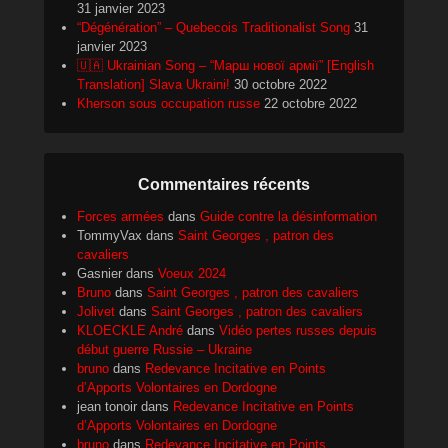
31 janvier 2023
“Dégénération” – Quebecois Traditionalist Song
31
janvier 2023
🇺🇦 Ukrainian Song – “Марш нової армії” [English
Translation] Slava Ukraini!
30 octobre 2022
Kherson sous occupation russe
22 octobre 2022
Commentaires récents
Forces armées
dans
Guide contre la désinformation
TommyVax
dans
Saint Georges , patron des
cavaliers
Gasnier
dans
Voeux 2024
Bruno
dans
Saint Georges , patron des cavaliers
Jolivet
dans
Saint Georges , patron des cavaliers
KLOECKLE André
dans
Vidéo pertes russes depuis
début guerre Russie – Ukraine
bruno
dans
Redevance Incitative en Points
d’Apports Volontaires en Dordogne
jean tonoir
dans
Redevance Incitative en Points
d’Apports Volontaires en Dordogne
bruno
dans
Redevance Incitative en Points