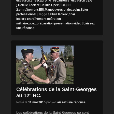
escadron
,
3° escadron
,
4° escadron
,
5° escadron ( ER
)
,
Cellule Leclerc
,
Cellule Opex
,
ECL
,
EEI
2
,
entraînement
,
ERI
,
Manoeuvres et tirs
,
opint
,
Sujet
professionnel
|
Taggé
cellule leclerc
,
char
leclerc
,
entraînement
,
opération
militaire
,
opex
,
préparation
,
présentation
,
video
|
Laissez
une réponse
Célébrations de la Saint-Georges
au 12° RC.
Posté le
11 mai 2015
par
—
Laissez une réponse
Les célébrations de la Saint-Georges se sont