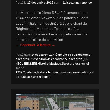
Posté le
27 décembre 2015
par
—
Laissez une réponse
La Marche de la 2ème DB,a été composée en
1944 par Victor Clowez sur les paroles d’André
Ledur. Initialement destinée à être le chant du
Régiment de Marche du Tchad, c’est à la
demande du général Leclerc qu’elle devient la
marche officielle de sa division
… Continuer la lecture →
Posté dans
1° escadron
,
12° régiment de cuirassiers
,
2°
escadron
,
3° escadron
,
4° escadron
,
5° escadron ( ER
)
,
ECL
,
EEI 2
,
ERI
,
Histoire
,
Musique
,
Sujet professionnel
|
Taggé
12°RC
,
détente
,
histoire
,
lecture
,
musique
,
présentation
,
vid
eo
|
Laissez une réponse