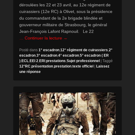
déroulées les 22 et 23 avril, au 12e régiment de
cuirassiers (12e RC) à Olivet, sous la présidence
du commandant de la 2e brigade blindée et
gouverneur militaire de Strasbourg, le général
Jean-François Lafont Rapnouil. Le 22
… Continuer la lecture →
Posté dans
1° escadron
,
12° régiment de cuirassiers
,
2°
escadron
,
3° escadron
,
4° escadron
,
5° escadron ( ER
)
,
ECL
,
EEI 2
,
ERI
,
prestations
,
Sujet professionnel
|
Taggé
12°RC
,
présentation
,
prestation
,
texte officiel
|
Laissez
une réponse