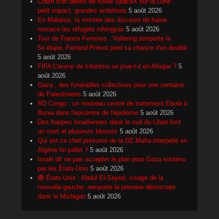
Crash d'un débris de fusée SpaceX sur la Lune :
petit impact, grandes ambitions
5 août 2026
En Malaisie, la montée des discours de haine
menace les réfugiés rohingyas
5 août 2026
Tour de France Femmes : Vollering remporte la
5e étape, Ferrand-Prévot perd sa chance d'un doublé
5 août 2026
FIFA L'avenir de Infantino se joue-t-il en Afrique ?
5
août 2026
Gaza : des funérailles collectives pour une centaine
de Palestiniens
5 août 2026
RD Congo : un nouveau centre de traitement Ebola à
Bunia dans l'épicentre de l'épidémie
5 août 2026
Des frappes israéliennes dans le sud du Liban font
un mort et plusieurs blessés
5 août 2026
Qui est ce chef présumé de la DZ Mafia interpellé en
Algérie fin juillet ?
5 août 2026
Israël dit ne pas accepter le plan pour Gaza soutenu
par les États-Unis
5 août 2026
🔴 États-Unis : Abdul El-Sayed, visage de la
nouvelle gauche, remporte la primaire démocrate
dans le Michigan
5 août 2026