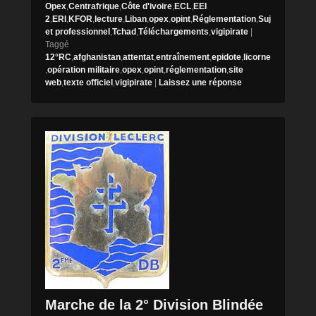
Opex
,
Centrafrique
,
Côte d'ivoire
,
ECL
,
EEI
2
,
ERI
,
KFOR
,
lecture
,
Liban
,
opex
,
opint
,
Réglementation
,
Suj
et professionnel
,
Tchad
,
Téléchargements
,
vigipirate
|
Taggé
12°RC
,
afghanistan
,
attentat
,
entraînement
,
epidote
,
licorne
,
opération militaire
,
opex
,
opint
,
réglementation
,
site
web
,
texte officiel
,
vigipirate
|
Laissez une réponse
Marche de la 2° Division Blindée