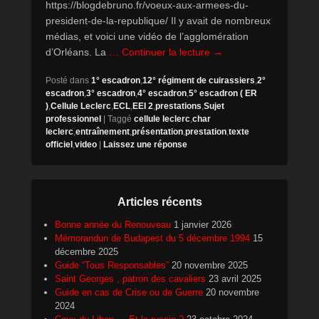
https://blogdebruno.fr/voeux-aux-armees-du-
president-de-la-republique/ Il y avait de nombreux
médias, et voici une vidéo de l’agglomération
d’Orléans. La
… Continuer la lecture →
Posté dans
1° escadron
,
12° régiment de cuirassiers
,
2°
escadron
,
3° escadron
,
4° escadron
,
5° escadron ( ER
)
,
Cellule Leclerc
,
ECL
,
EEI 2
,
prestations
,
Sujet
professionnel
|
Taggé
cellule leclerc
,
char
leclerc
,
entraînement
,
présentation
,
prestation
,
texte
officiel
,
video
|
Laissez une réponse
Articles récents
Bonne année du Renouveau
1 janvier 2026
Mémorandun de Budapest du 5 décembre 1994
15
décembre 2025
Guide “Tous Responsables”
20 novembre 2025
Saint Georges , patron des cavaliers
23 avril 2025
Guide en cas de Crise ou de Guerre
20 novembre
2024