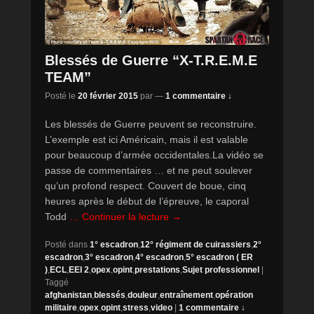
Blessés de Guerre “X-T.R.E.M.E
TEAM”
Posté le
20 février 2015
par
—
1 commentaire ↓
Les blessés de Guerre peuvent se reconstruire.
L’exemple est ici Américain, mais il est valable
pour beaucoup d’armée occidentales.La vidéo se
passe de commentaires … et ne peut soulever
qu’un profond respect. Couvert de boue, cinq
heures après le début de l’épreuve, le caporal
Todd
… Continuer la lecture →
Posté dans
1° escadron
,
12° régiment de cuirassiers
,
2°
escadron
,
3° escadron
,
4° escadron
,
5° escadron ( ER
)
,
ECL
,
EEI 2
,
opex
,
opint
,
prestations
,
Sujet professionnel
|
Taggé
afghanistan
,
blessés
,
douleur
,
entraînement
,
opération
militaire
,
opex
,
opint
,
stress
,
video
|
1 commentaire ↓