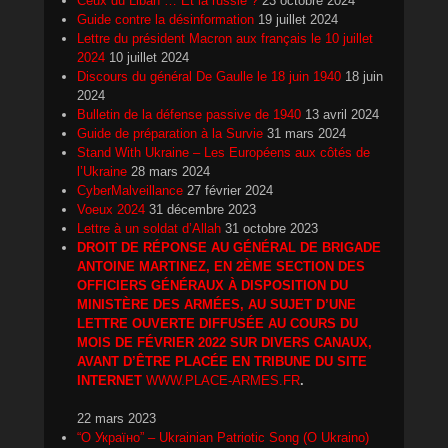
Ceux du Liban … Et la russie ?
23 octobre 2024
Guide contre la désinformation
19 juillet 2024
Lettre du président Macron aux français le 10 juillet
2024
10 juillet 2024
Discours du général De Gaulle le 18 juin 1940
18 juin
2024
Bulletin de la défense passive de 1940
13 avril 2024
Guide de préparation à la Survie
31 mars 2024
Stand With Ukraine – Les Européens aux côtés de
l’Ukraine
28 mars 2024
CyberMalveillance
27 février 2024
Voeux 2024
31 décembre 2023
Lettre à un soldat d’Allah
31 octobre 2023
DROIT DE RÉPONSE AU GÉNÉRAL DE BRIGADE
ANTOINE MARTINEZ, EN 2ÈME SECTION DES
OFFICIERS GÉNÉRAUX À DISPOSITION DU
MINISTÈRE DES ARMÉES, AU SUJET D’UNE
LETTRE OUVERTE DIFFUSÉE AU COURS DU
MOIS DE FÉVRIER 2022 SUR DIVERS CANAUX,
AVANT D’ÊTRE PLACÉE EN TRIBUNE DU SITE
INTERNET
WWW.PLACE-ARMES.FR
.
22 mars 2023
“О Україно” – Ukrainian Patriotic Song (O Ukraino)