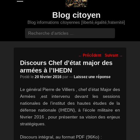
Blog citoyen
Blog informations citoyennes [liberté,égalité,fraternité]
Recherche
Navigation
←
Précédent
Suivant
→
des
Discours Chef d’état major des
posts
armées à l’IHEDN
Posté le
20 février 2016
par
—
Laissez une réponse
Le général Pierre de Villiers , chef d’état Major des
Armées ,est intervenu devant les sessions
nationales de l’institut des haute
s études de la
défense nationale (IHEDN), à l’école militaire en
février 2016 , pour présenter sa vision des enjeux
stratégiques.
Discours intégral, au format PDF (96Ko) :