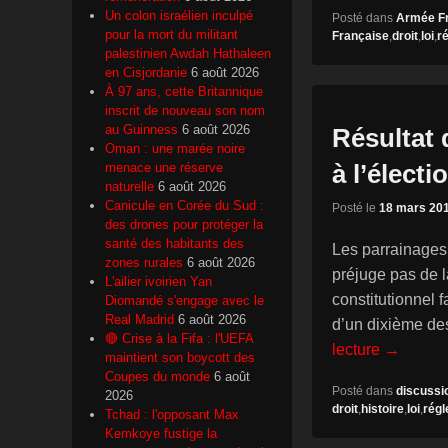
Un colon israélien inculpé
Posté dans
Armée F
pour la mort du militant
Française
,
droit
,
loi
,
r
palestinien Awdah Hathaleen
en Cisjordanie
6 août 2026
À 97 ans, cette Britannique
inscrit de nouveau son nom
au Guinness
6 août 2026
Résultat 
Oman : une marée noire
à l’électi
menace une réserve
naturelle
6 août 2026
Canicule en Corée du Sud :
Posté le
18 mars 20
des drones pour protéger la
santé des habitants des
Les parrainages
zones rurales
6 août 2026
préjuge pas de l
L'ailier ivoirien Yan
constitutionnel f
Diomandé s'engage avec le
Real Madrid
6 août 2026
d’un dixième de
🔴 Crise à la Fifa : l'UEFA
lecture →
maintient son boycott des
Coupes du monde
6 août
Posté dans
discussi
2026
droit
,
histoire
,
loi
,
régl
Tchad : l'opposant Max
Kemkoye fustige la