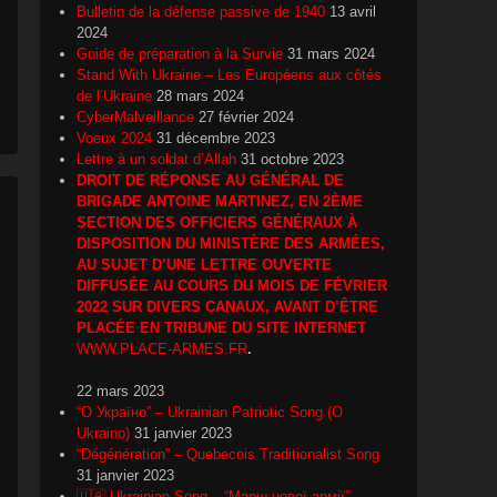
Bulletin de la défense passive de 1940
13 avril
2024
Guide de préparation à la Survie
31 mars 2024
Stand With Ukraine – Les Européens aux côtés
de l’Ukraine
28 mars 2024
CyberMalveillance
27 février 2024
Voeux 2024
31 décembre 2023
Lettre à un soldat d’Allah
31 octobre 2023
DROIT DE RÉPONSE AU GÉNÉRAL DE
BRIGADE ANTOINE MARTINEZ, EN 2ÈME
SECTION DES OFFICIERS GÉNÉRAUX À
DISPOSITION DU MINISTÈRE DES ARMÉES,
AU SUJET D’UNE LETTRE OUVERTE
DIFFUSÉE AU COURS DU MOIS DE FÉVRIER
2022 SUR DIVERS CANAUX, AVANT D’ÊTRE
PLACÉE EN TRIBUNE DU SITE INTERNET
WWW.PLACE-ARMES.FR
.
22 mars 2023
“О Україно” – Ukrainian Patriotic Song (O
Ukraino)
31 janvier 2023
“Dégénération” – Quebecois Traditionalist Song
31 janvier 2023
🇺🇦 Ukrainian Song – “Марш нової армії”