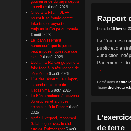
gouvernance du pays depuis
sa cellule
6 août 2026
Crise à la Fifa : l'UEFA
Rapport 
poursuit sa fronde contre
Infantino et boycotte
Posté le
16 février 2
toujours la Coupe du monde
6 août 2026
Le "bannissement
La Cour des com
numérique" que la justice
public et d’en in
peut imposer, qu'est-ce que
Juridiction indé
c'est ?
6 août 2026
Ebola : la RD Congo peine à
Parlement et du 
faire face à la résurgence de
→
l’épidémie
6 août 2026
L'île des lépreux : au Japon,
Posté dans
lecture
,
lo
la sombre histoire de
Taggé
droit
,
lecture
,
l
Nagashima
6 août 2026
Le Bénin réclame à nouveau
35 œuvres et archives
coloniales à la France
6 août
2026
L’exerci
Après Liverpool, Mohamed
Salah signe avec le club
de terre
turc de Trabzonspor
6 août