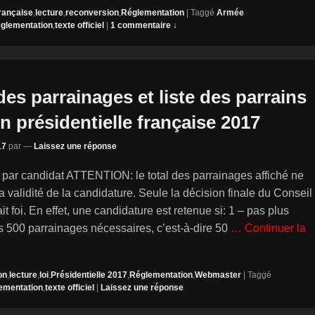
rançaise
,
lecture
,
reconversion
,
Réglementation
|
Taggé
Armée
églementation
,
texte officiel
|
1 commentaire ↓
des parrainages et liste des parrains
on présidentielle française 2017
17
par
—
Laissez une réponse
 par candidat ATTENTION: le total des parrainages affiché ne
a validité de la candidature. Seule la décision finale du Conseil
ait foi. En effet, une candidature est retenue si: 1 – pas plus
s 500 parrainages nécessaires, c’est-à-dire 50
… Continuer la
on
,
lecture
,
loi
,
Présidentielle 2017
,
Réglementation
,
Webmaster
|
Taggé
ementation
,
texte officiel
|
Laissez une réponse