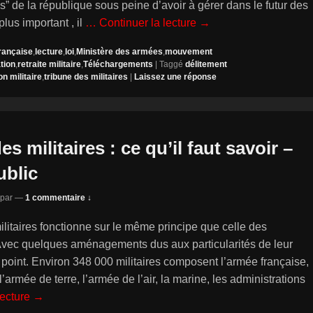
us” de la république sous peine d’avoir à gérer dans le futur des
lus important , il
… Continuer la lecture →
rançaise
,
lecture
,
loi
,
Ministère des armées
,
mouvement
tion
,
retraite militaire
,
Téléchargements
|
Taggé
délitement
n militaire
,
tribune des militaires
|
Laissez une réponse
es militaires : ce qu’il faut savoir –
ublic
par
—
1 commentaire ↓
militaires fonctionne sur le même principe que celle des
 Avec quelques aménagements dus aux particularités de leur
le point. Environ 348 000 militaires composent l’armée française,
l’armée de terre, l’armée de l’air, la marine, les administrations
lecture →