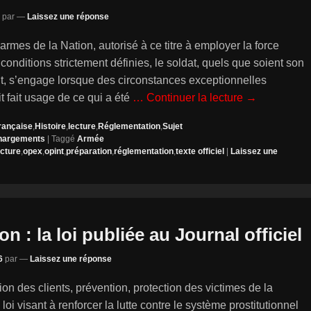
par
—
Laissez une réponse
armes de la Nation, autorisé à ce titre à employer la force
conditions strictement définies, le soldat, quels que soient son
ut, s’engage lorsque des circonstances exceptionnelles
oit fait usage de ce qui a été
… Continuer la lecture →
rançaise
,
Histoire
,
lecture
,
Réglementation
,
Sujet
hargements
|
Taggé
Armée
ecture
,
opex
,
opint
,
préparation
,
réglementation
,
texte officiel
|
Laissez une
on : la loi publiée au Journal officiel
6
par
—
Laissez une réponse
on des clients, prévention, protection des victimes de la
loi visant à renforcer la lutte contre le système prostitutionnel