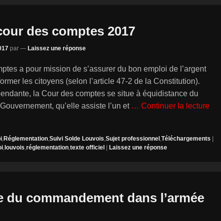
cour des comptes 2017
017
par
—
Laissez une réponse
ptes a pour mission de s’assurer du bon emploi de l’argent
former les citoyens (selon l’article 47-2 de la Constitution).
pendante, la Cour des comptes se situe à équidistance du
Gouvernement, qu’elle assiste l’un et
… Continuer la lecture
i
,
Réglementation
,
Suivi Solde Louvois
,
Sujet professionnel
,
Téléchargements
|
oi
,
louvois
,
réglementation
,
texte officiel
|
Laissez une réponse
ce du commandement dans l’armée