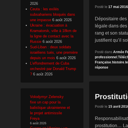
2026
Posté le
17 mai 2016
Ceuta : les exilés
subsahariens bloqués dans
Dépositaire des 
une impasse
6 août 2026
Ukraine : évacuation à
légale dans des 
Kramatorsk, ville à 18km de
rang et son stat
la ligne de contact avec la
justifient qu’il s
Russie
6 août 2026
Sud-Liban : deux soldats
Posté dans
Armée F
israéliens tués, une première
professionnel
,
Téléc
depuis un mois
6 août 2026
Française
,
histoire
,
l
L'effondrement de Cuba
réponse
orchestré par Donald Trump
?
6 août 2026
Prostituti
Volodymyr Zelensky
fixe un cap pour la
Posté le
15 avril 201
balistique ukrainienne et
le projet antimissile
Responsabilisati
Freya
6 août 2026
prostitution… La 