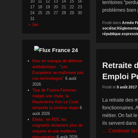
10
11
12
13
14
15
16
territoires “perd
17
18
19
20
21
22
23
problèmes bien p
24
25
26
27
28
29
30
31
Posté dans
Armée F
« Jan
sociétal
,
Réglementa
république
,
expressio
France 24
Kiev en manque de défense
Retraite d
antibalistique : "Les
Européens ne maîtrisent pas
Emploi P
ces technologies"
6 août
2026
Posté le
9 août 2017
Tour de France Femmes :
malgré une chute, la
La retraite des 
Mauricienne Kim Le Court
fonctionnaires.
remporte la sixième étape
6
août 2026
métier. On fait 
Ebola : en RDC les
ils servent dans 
soignants réclament plus de
… Continuer la 
moyens et une meilleure
rémunération
6 août 2026