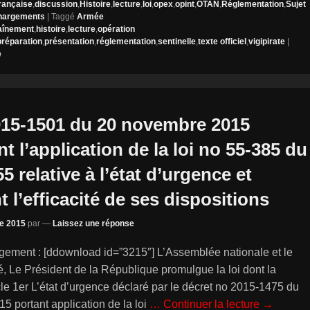
rançaise
,
discussion
,
Histoire
,
lecture
,
loi
,
opex
,
opint
,
OTAN
,
Réglementation
,
Sujet
hargements
|
Taggé
Armée
aînement
,
histoire
,
lecture
,
opération
préparation
,
présentation
,
réglementation
,
sentinelle
,
texte officiel
,
vigipirate
|
e
015-1501 du 20 novembre 2015
t l’application de la loi no 55-385 du
55 relative à l’état d’urgence et
t l’efficacité de ses dispositions
e 2015
par
—
Laissez une réponse
rgement : [ddownload id=”3215″] L’Assemblée nationale et le
, Le Président de la République promulgue la loi dont la
ticle 1er L’état d’urgence déclaré par le décret no 2015-1475 du
 portant application de la loi
… Continuer la lecture →