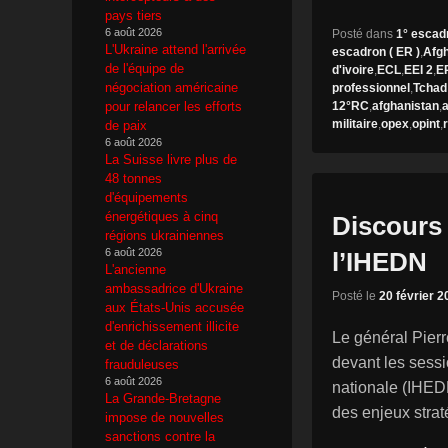
pays tiers
6 août 2026
Posté dans
1° escad
L'Ukraine attend l'arrivée
escadron ( ER )
,
Afg
de l'équipe de
d'ivoire
,
ECL
,
EEI 2
,
E
négociation américaine
professionnel
,
Tchad
12°RC
,
afghanistan
,
a
pour relancer les efforts
militaire
,
opex
,
opint
,
de paix
6 août 2026
La Suisse livre plus de
48 tonnes
d'équipements
énergétiques à cinq
Discours 
régions ukrainiennes
6 août 2026
l’IHEDN
L'ancienne
ambassadrice d'Ukraine
Posté le
20 février 2
aux États-Unis accusée
d'enrichissement illicite
Le général Pierr
et de déclarations
devant les sessi
frauduleuses
6 août 2026
nationale (IHEDN)
La Grande-Bretagne
des enjeux strat
impose de nouvelles
sanctions contre la