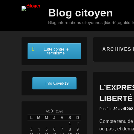
Blog citoyen
Blog informations citoyennes [liberté,égalité,fr
Premier
Passer
Passer
menu
au
au
ARCHIVES 
Lutte contre le
contenu
contenu
terrorisme
principal
secondaire
Info Covid-19
L’EXPRE
LIBERTÉ
Posté le
30 avril 202
AOÛT 2026
L
M
M
J
V
S
D
Compte tenu de l
1
2
ou pas , et dema
3
4
5
6
7
8
9