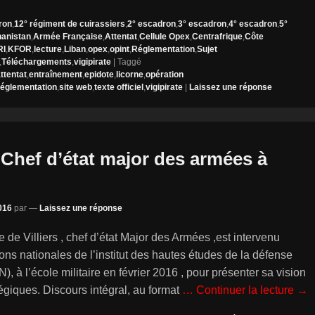
ron
,
12° régiment de cuirassiers
,
2° escadron
,
3° escadron
,
4° escadron
,
5°
hanistan
,
Armée Française
,
Attentat
,
Cellule Opex
,
Centrafrique
,
Côte
RI
,
KFOR
,
lecture
,
Liban
,
opex
,
opint
,
Réglementation
,
Sujet
,
Téléchargements
,
vigipirate
|
Taggé
ttentat
,
entraînement
,
epidote
,
licorne
,
opération
réglementation
,
site web
,
texte officiel
,
vigipirate
|
Laissez une réponse
Chef d’état major des armées à
016
par
—
Laissez une réponse
e de Villiers , chef d’état Major des Armées ,est intervenu
ons nationales de l’institut des hautes études de la défense
, à l’école militaire en février 2016 , pour présenter sa vision
égiques. Discours intégral, au format
… Continuer la lecture →