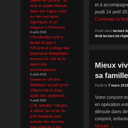
Guerre en Ukraine : un
et à accompagner
mort et quatre blessés
dans une frappe russe
jeudi 14 avril 2
sur des entrepôts
Continuer la lec
logistiques et un
magasin à Pavlohrad
Posté dans
lecture
,
lo
6 août 2026
droit
,
lecture
,
loi
,
régl
L'Azerbaïdjan prêt à
fournir du gaz à
l'Ukraine et à élargir leur
partenariat énergétique,
annonce le chef de la
Mieux viv
diplomatie
azerbaïdjanaise
sa famille
6 août 2026
Guerre en Ukraine :
Marioupol occupé privé
Posté le
7 mars 201
d'électricité et d'eau
après des explosions
Votre conjoint d
6 août 2026
en opération ext
L’UE autorise l’Ukraine
à utiliser les fonds du
déroule dans de
prêt européen pour
conjoint, enfan
acheter des missiles
lecture →
intercepteurs à des