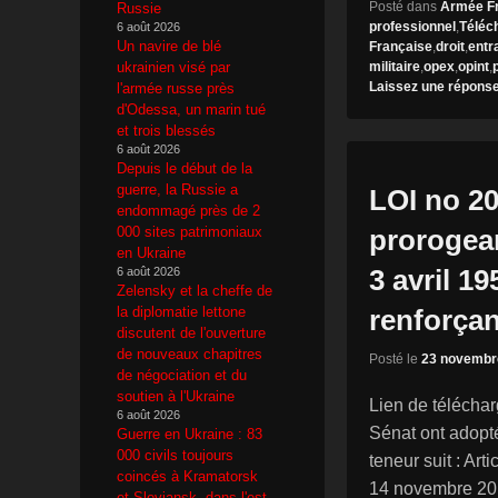
Posté dans
Armée F
Russie
professionnel
,
Téléc
6 août 2026
Un navire de blé
Française
,
droit
,
entr
ukrainien visé par
militaire
,
opex
,
opint
,
Laissez une répons
l'armée russe près
d'Odessa, un marin tué
et trois blessés
6 août 2026
Depuis le début de la
guerre, la Russie a
LOI no 2
endommagé près de 2
000 sites patrimoniaux
prorogean
en Ukraine
3 avril 19
6 août 2026
Zelensky et la cheffe de
la diplomatie lettone
renforçan
discutent de l'ouverture
de nouveaux chapitres
Posté le
23 novembr
de négociation et du
soutien à l'Ukraine
Lien de télécha
6 août 2026
Sénat ont adopté
Guerre en Ukraine : 83
000 civils toujours
teneur suit : Ar
coincés à Kramatorsk
14 novembre 2015
et Sloviansk, dans l'est